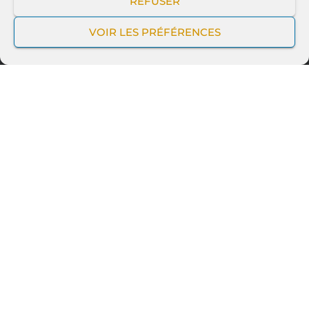
REFUSER
Convois / Délégations
VOIR LES PRÉFÉRENCES
Transport d'oeuvre d'art
Senior
NOUS CONTACTER
Contactez nous par mail ou sur notre
téléphone disponible
24/24 7/7
Retrouvez-nous sur nos réseaux sociaux