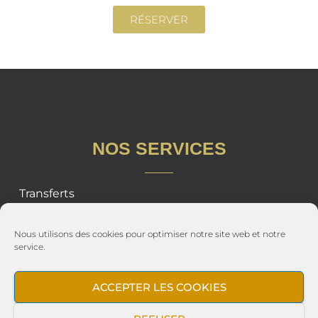
RÉSERVER
NOS SERVICES
Transferts
Longues distances
Nous utilisons des cookies pour optimiser notre site web et notre
Accueil aéroport vip greeter
service.
Roadshow
ACCEPTER LES COOKIES
City tour